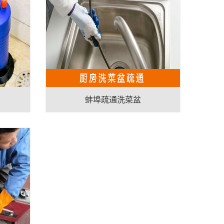
蚌埠疏通洗菜盆