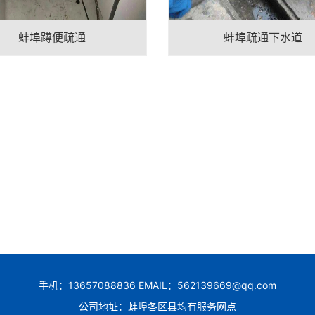
蚌埠蹲便疏通
蚌埠疏通下水道
手机：13657088836 EMAIL：562139669@qq.com
公司地址：蚌埠各区县均有服务网点