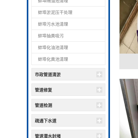
蚌埠隔油池清理
蚌埠淤泥压干处理
蚌埠污水池清理
蚌埠抽粪吸污
蚌埠化油池清理
蚌埠化粪池清理
市政管道清淤
管道修复
管道检测
疏通下水道
管道潜水封堵