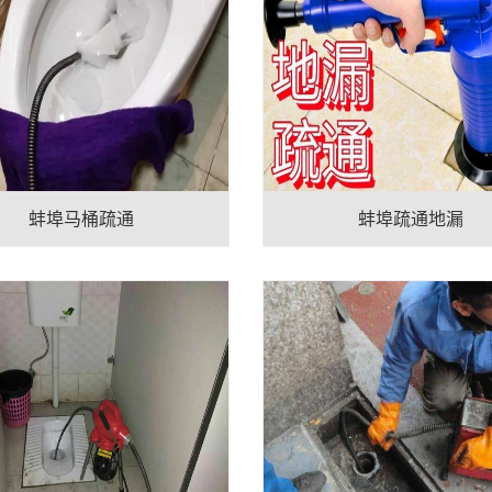
蚌埠马桶疏通
蚌埠疏通地漏