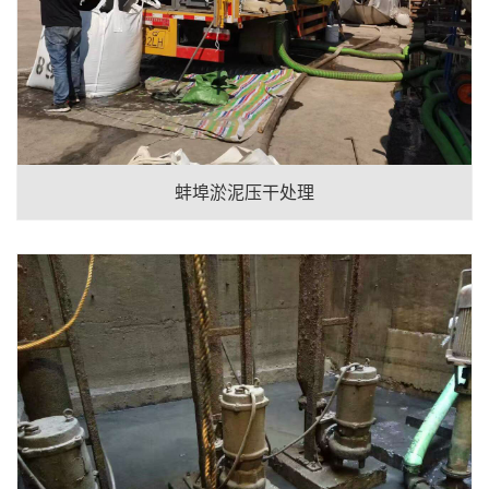
蚌埠淤泥压干处理