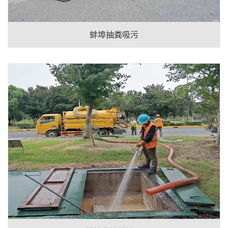
蚌埠抽粪吸污