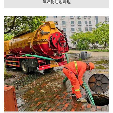
蚌埠化油池清理