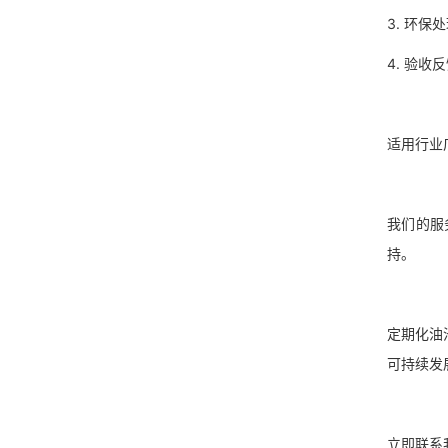
3. 环
4. 验
适用行
我们的服
持。
定期化油
可持续
立即联