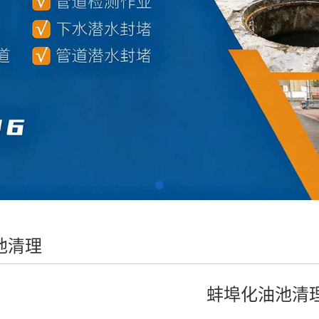
池清理
蚌埠化油池清