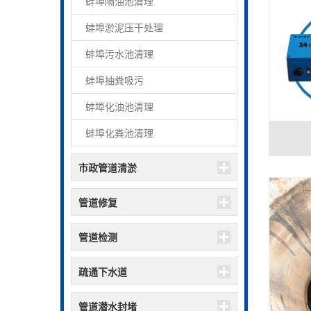
蚌埠隔油池清理
蚌埠淤泥压干处理
蚌埠污水池清理
蚌埠抽粪吸污
蚌埠化油池清理
蚌埠化粪池清理
市政管道清淤
管道修复
管道检测
疏通下水道
管道潜水封堵