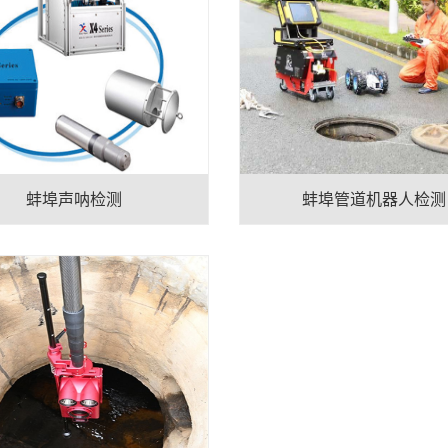
蚌埠声呐检测
蚌埠管道机器人检测