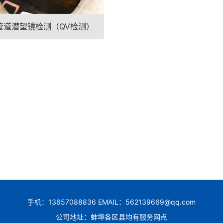
管道潜望镜检测（QV检测）
手机：13657088836 EMAIL：562139669@qq.com
公司地址：蚌埠各区县均有服务网点