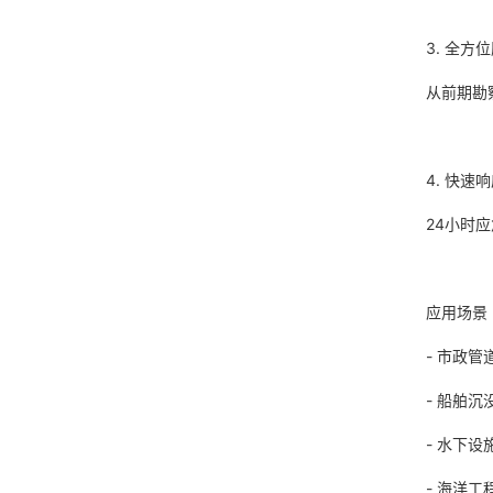
3. 全方
从前期勘
4. 快速
24小时
应用场
- 市政
- 船舶
- 水下
- 海洋