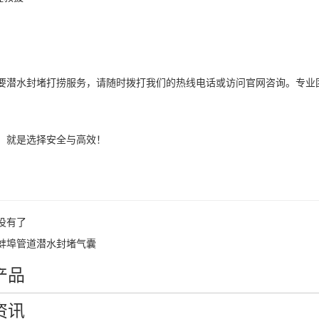
们
要潜水封堵打捞服务，请随时拨打我们的热线电话或访问官网咨询。专
，就是选择安全与高效！
没有了
蚌埠管道潜水封堵气囊
产品
资讯