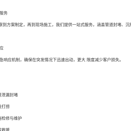
位服务
察到方案制定，再到现场施工，我们提供一站式服务，涵盖管道封堵、
响应
应急响应机制，确保在突发情况下迅速出动，更大 限度减少客户损失。
景
管道泄漏封堵
沉没打捞
设施检修与维护
工程救援