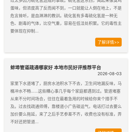
过太多因为硫化氢造成的事故。硫化氢这东西，闻起来像臭鸡
蛋味，但浓度高了反而闻不到，一口就能让人倒在地上，不是
危言耸听，是血淋淋的教训。硫化氢有多毒硫化氢是一种无
色、剧毒的气体，比空气重，容易在低洼处积聚。它的毒性主
要体现在抑制...
了解详情>>
蚌埠管道疏通哪家好 本地市民好评推荐平台
2026-08-03
家里下水道堵了，厨房水池积水下不去，卫生间地漏反味，马
桶冲水不畅……这些糟心事几乎每个家庭都遇到过。管道堵塞
从来不分时间场合，往往在最着急用的时候给你来个措手不
及。过去找疏通师傅，靠楼道小广告碰运气，电话打过去要么
加价要么拖延，来了之后手艺参差不齐，收费也没有标准，弄
不好还把管道...