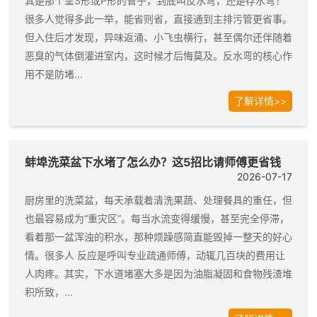
其是那个呈S形或P形的管子，到底叫反水弯，还是存水弯？
很多人觉得多此一举，能省则省，直接通到主排污管更省事。
但入住后才发现，异味返涌、小飞虫横行，甚至偶尔还伴随着
恶臭的气体倒灌进室内，这时候才后悔莫及。反水弯的核心作
用不是防堵...
了解详情>>
蚌埠洗菜盆下水堵了怎么办？这5招比请师傅更省钱
2026-07-17
厨房里的洗菜盆，每天承载着清洗果蔬、处理餐具的重任，但
也最容易成为“重灾区”。每当水流变得缓慢，甚至完全停滞，
看着那一盆浑浊的积水，那种烦躁感简直能毁掉一整天的好心
情。很多人 反应是呼叫专业疏通师傅，动辄几百块的费用让
人肉疼。其实，下水道堵塞大多是因为油脂凝固和食物残渣堆
积所致，...