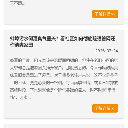
天不跟...
了解详情>>
蚌埠污水倒灌臭气熏天？看社区如何彻底疏通管网还
你清爽家园
2026-07-24
盛夏的早晨，阳光本该是温暖而明媚的，但住在老旧小区的张
大爷却总是皱着眉头推开窗户。那股熟悉的、令人作呕的腐臭
味又顺着风飘进了屋里。对于很多老住户来说，这不仅是鼻子
上的不适，更是心头的一根刺。每当雨季来临，或者日常排放
高峰时段，下水道就像是个脾气暴躁的巨人，时不时就“闹情
绪”，污水...
了解详情>>