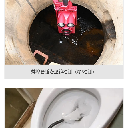
蚌埠管道潜望镜检测（QV检测）