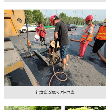
蚌埠管道潜水封堵气囊