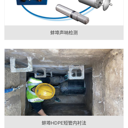
蚌埠声呐检测
蚌埠HDPE短管内衬法