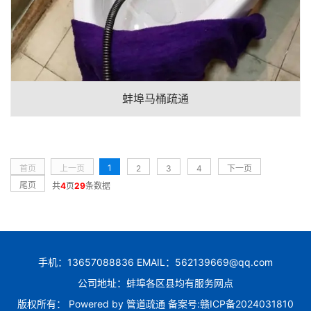
蚌埠马桶疏通
1
首页
上一页
2
3
4
下一页
尾页
共
4
页
29
条数据
手机：13657088836 EMAIL：562139669@qq.com
公司地址：蚌埠各区县均有服务网点
版权所有： Powered by
管道疏通
备案号:
赣ICP备2024031810