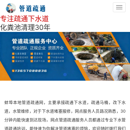
Toggl
navig
专注疏通下水道
化粪池清理30年
蚌埠本地管道疏通网，主要承接疏通下水道，疏通马桶，改下水
道，水管维修，对于下水道堵塞报修，网点服务人员路况熟悉，30
分钟内能快速到达现场，网点管道疏通服务人员都通过专业下水管
道疏通培训，能快速为你解决管道堵塞的烦恼，欢迎随时拨打我们