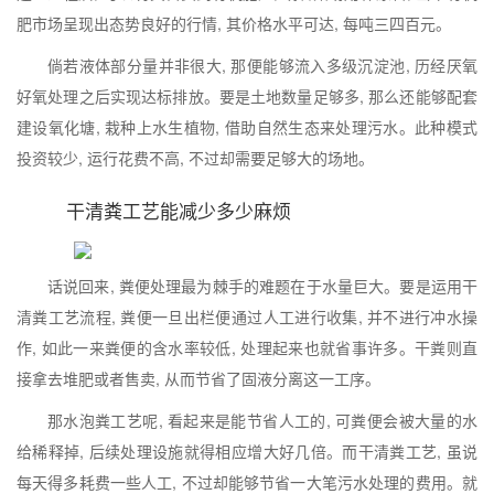
肥市场呈现出态势良好的行情, 其价格水平可达, 每吨三四百元。
倘若液体部分量并非很大, 那便能够流入多级沉淀池, 历经厌氧
好氧处理之后实现达标排放。要是土地数量足够多, 那么还能够配套
建设氧化塘, 栽种上水生植物, 借助自然生态来处理污水。此种模式
投资较少, 运行花费不高, 不过却需要足够大的场地。
干清粪工艺能减少多少麻烦
话说回来, 粪便处理最为棘手的难题在于水量巨大。要是运用干
清粪工艺流程, 粪便一旦出栏便通过人工进行收集, 并不进行冲水操
作, 如此一来粪便的含水率较低, 处理起来也就省事许多。干粪则直
接拿去堆肥或者售卖, 从而节省了固液分离这一工序。
那水泡粪工艺呢, 看起来是能节省人工的, 可粪便会被大量的水
给稀释掉, 后续处理设施就得相应增大好几倍。而干清粪工艺, 虽说
每天得多耗费一些人工, 不过却能够节省一大笔污水处理的费用。就