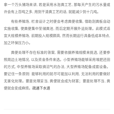
拿一个万头猪场来讲, 若是采用水泡粪工艺, 那每天产生的污水量或
许会有上百吨之多, 用到干清粪工艺的话, 就能减少到十几吨。
有些养殖场, 栏舍设计之时便会考虑粪便收集, 借助刮粪板自动
实施收集, 使粪便集中至储粪池, 而后定期开展外运处理。此模式适
宜大规模养殖场, 前期投入规模颇高, 然而长期运行具备低成本特点,
加之环保压力小。
粪便处理不存在标准的答案, 需要依据养殖规模来挑选, 还要参
照周边土地情况, 以及资金条件来选。小型养殖场能够采用堆肥还田
的方式, 中型养殖场采取搞沼气的办法, 大型养殖场配备成套设备。
要记住一条原则: 能够利用的就尽可能加以利用, 无法利用的要做好
无害化处理。要是处理妥当, 粪便就会成为财富；要是处理不当, 粪
便就会变成麻烦。
疏通下水道