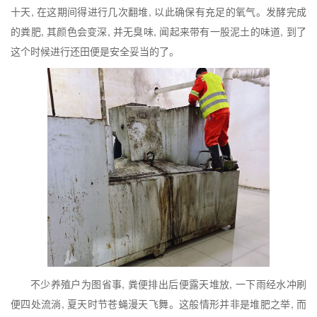
十天, 在这期间得进行几次翻堆, 以此确保有充足的氧气。发酵完成
的粪肥, 其颜色会变深, 并无臭味, 闻起来带有一股泥土的味道, 到了
这个时候进行还田便是安全妥当的了。
不少养殖户为图省事, 粪便排出后便露天堆放, 一下雨经水冲刷
便四处流淌, 夏天时节苍蝇漫天飞舞。这般情形并非是堆肥之举, 而