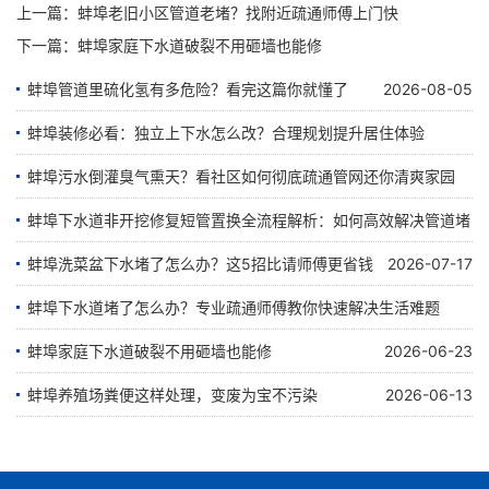
上一篇：
蚌埠老旧小区管道老堵？找附近疏通师傅上门快
下一篇：
蚌埠家庭下水道破裂不用砸墙也能修
蚌埠管道里硫化氢有多危险？看完这篇你就懂了
2026-08-05
蚌埠装修必看：独立上下水怎么改？合理规划提升居住体验
蚌埠污水倒灌臭气熏天？看社区如何彻底疏通管网还你清爽家园
2026-07-28
蚌埠下水道非开挖修复短管置换全流程解析：如何高效解决管道堵
2026-07-24
塞难题
蚌埠洗菜盆下水堵了怎么办？这5招比请师傅更省钱
2026-07-17
蚌埠下水道堵了怎么办？专业疏通师傅教你快速解决生活难题
2026-07-23
蚌埠家庭下水道破裂不用砸墙也能修
2026-06-23
2026-07-07
蚌埠养殖场粪便这样处理，变废为宝不污染
2026-06-13