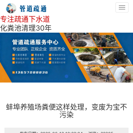
Toggl
navig
专注疏通下水道
化粪池清理30年
蚌埠养殖场粪便这样处理，变废为宝不
污染