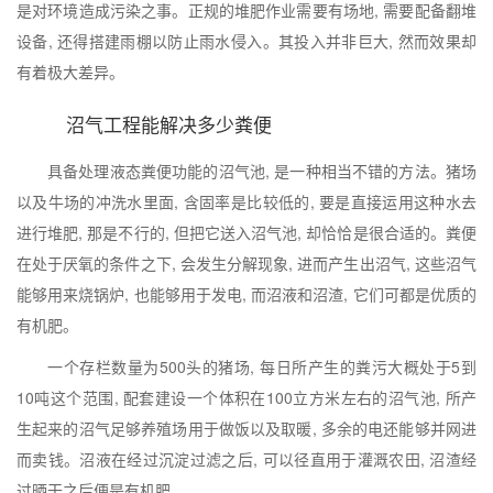
是对环境造成污染之事。正规的堆肥作业需要有场地, 需要配备翻堆
设备, 还得搭建雨棚以防止雨水侵入。其投入并非巨大, 然而效果却
有着极大差异。
沼气工程能解决多少粪便
具备处理液态粪便功能的沼气池, 是一种相当不错的方法。猪场
以及牛场的冲洗水里面, 含固率是比较低的, 要是直接运用这种水去
进行堆肥, 那是不行的, 但把它送入沼气池, 却恰恰是很合适的。粪便
在处于厌氧的条件之下, 会发生分解现象, 进而产生出沼气, 这些沼气
能够用来烧锅炉, 也能够用于发电, 而沼液和沼渣, 它们可都是优质的
有机肥。
一个存栏数量为500头的猪场, 每日所产生的粪污大概处于5到
10吨这个范围, 配套建设一个体积在100立方米左右的沼气池, 所产
生起来的沼气足够养殖场用于做饭以及取暖, 多余的电还能够并网进
而卖钱。沼液在经过沉淀过滤之后, 可以径直用于灌溉农田, 沼渣经
过晒干之后便是有机肥。