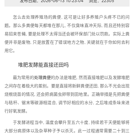
发布日期：2026-06-13 10:23:04
浏览：22305
怎么去处理养殖场的粪便, 这可是让好多养殖户头疼不已的问
题。那么多粪便每天都堆在那儿, 不仅臭味直冲天际, 而且还特别容
易招来苍蝇, 要是处理不太得当还会被环保部门处以罚款。实际上粪
便并非是废物, 只是放置在了错误地方之物, 关键就在于你如何去利
用它。
堆肥发酵能直接还田吗
最为常用的
处理粪便
的办法是堆肥, 然而直接堆肥以及发酵堆肥
之间存在着极大的差别。要是直接将新鲜粪便还田, 那么不光会出现
烧根烧苗的情况, 还会把病菌虫卵带到田地里。正确举措是先把粪便
与秸秆、锯末等碳源相混合, 调节好相应的水分, 之后堆成条垛来进
行好氧发酵。
于发酵进程当中, 温度会攀升至五六十度, 持续若干天便能够将
大部分病原体以及杂草种子予以杀灭。此一过程通常需要二十到三