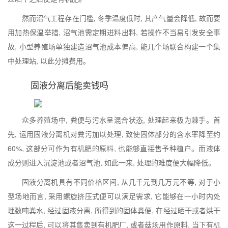
然而沼气工程存在门槛, 冬季温度低时, 其产气量会降低, 故而要
用加热保温举措, 沼气池需定期进料出料, 若操作不当易引发安全事
故, 小型养殖场单独建造沼气池成本偏高, 能几个场联合构建一个集
中处理站, 以此分摊费用。
固液分离后能卖钱吗
众多养殖场中, 粪便与污水呈混合状态, 处理起来极为棘手。首
先, 运用固液分离机对粪污加以处理, 致使固体部分的含水率降至约
60%, 这部分可作为有机肥的原料, 也能够直接售予种植户。而液体
成分则进入沉淀池或者沼气池, 如此一来, 处理的难度便大幅降低。
固液分离机具有不同价格区间, 从几千元到几万元不等, 对于小
型场地而言, 采用螺旋挤压式便可以满足需求, 它能够在一小时内处
理数吨粪水, 经过固液分离, 所得到的固体粪便, 在经过晒干或者烘干
这一过程后, 可以将其售卖到有机肥厂, 或者菇场用作原料, 当下有机