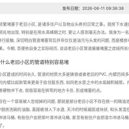
发布日期：2026-06-11 09:36:38
频繁堵塞于老旧小区, 是诸多住户以及物业头疼的日常之事。厨房下水速度迟
预兆地出现, 特别是在用水高峰期之时, 更让人感到毫无办法。我身为一
”进行接触, 深切明白管道堵塞背后并非仅仅是油污与头发的问题, 而是
果。今朝, 吾便依自身之实际经历, 谈谈老旧小区管道屡屡堵塞之症结所处
为什么老旧小区的管道特别容易堵
小区建成的时间长久, 管道的材质大多是铸铁或者老旧的PVC, 内壁历经
的内壁比起新管来更易于挂住脏东西, 如同老水壶之中的水垢越积越厚。许
者硬物冲下去, 就极容易在转弯的地方卡住, 形成堵塞的点。
存在一个容易被人忽视掉的问题, 那就是部分老旧小区不存在统一的隔油
住户厨房洗碗的油脂, 直接被排入下水道, 天冷的时候凝固成块状, 和头发
冲进马桶, 有些住户会把茶叶渣冲进马桶, 甚至有些住户会把湿巾冲进马桶,
了。