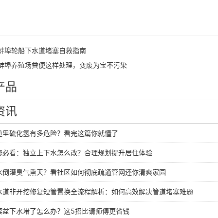
蚌埠轮船下水道堵塞自救指南
蚌埠养殖场粪便这样处理，变废为宝不污染
产品
资讯
道里硫化氢有多危险？看完这篇你就懂了
修必看：独立上下水怎么改？合理规划提升居住体验
水倒灌臭气熏天？看社区如何彻底疏通管网还你清爽家园
水道非开挖修复短管置换全流程解析：如何高效解决管道堵塞难题
菜盆下水堵了怎么办？这5招比请师傅更省钱