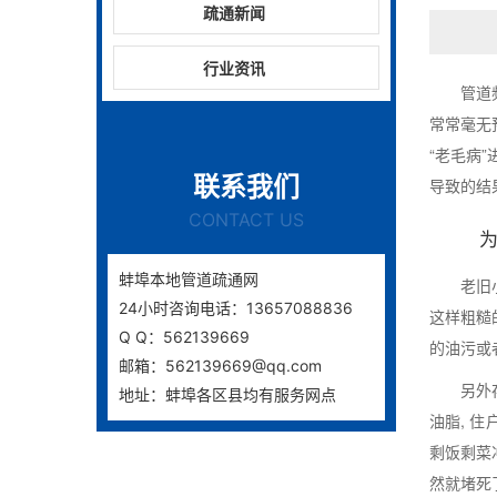
疏通新闻
行业资讯
管道
常常毫无
“老毛病
联系我们
导致的结
CONTACT US
蚌埠本地管道疏通网
老旧
24小时咨询电话：13657088836
这样粗糙
Q Q：562139669
的油污或
邮箱：562139669@qq.com
另外
地址：蚌埠各区县均有服务网点
油脂, 
剩饭剩菜
然就堵死