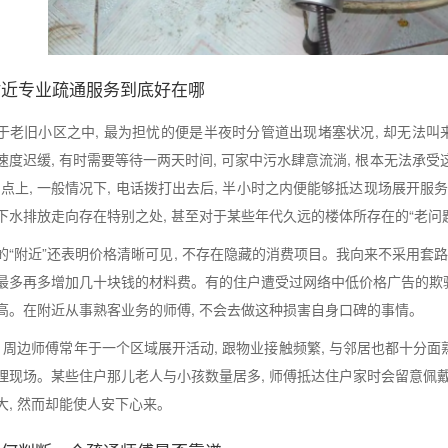
附近专业疏通服务到底好在哪
于老旧小区之中, 最为担忧的便是半夜时分管道出现堵塞状况, 却无法叫
速度迟缓, 有时需要等待一两天时间, 可家中污水肆意流淌, 根本无法承
一点上, 一般情况下, 电话拨打出去后, 半小时之内便能够抵达现场展开
下水排放走向存在特别之处, 甚至对于某些年代久远的楼体所存在的“老问
的“附近”还表明价格清晰可见, 不存在隐藏的消费项目。我向来不采用套路,
最多再多增加几十块钱的材料费。有的住户遭受过网络中低价格广告的欺骗, 
高。在附近从事熟客业务的师傅, 不会去做这种损害自身口碑的事情。
, 周边师傅常年于一个区域展开活动, 跟物业接触频繁, 与邻居也都十分面
理现场。某些住户那儿老人与小孩数量居多, 师傅抵达住户家时会留意佩戴
大, 然而却能使人安下心来。