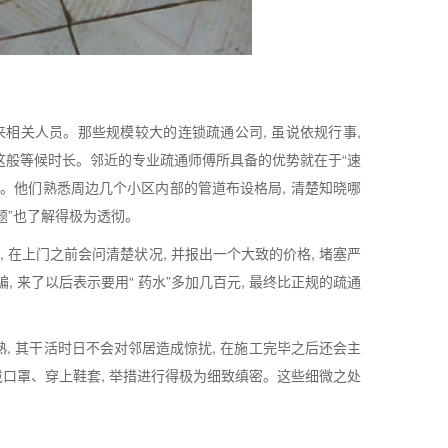
来相关人员。那些规模较大的连锁疏通公司, 虽说依规行事,
受这般等候时长。邻近的专业疏通师傅所具备的优势就在于“速
服务。他们熟悉周边几个小区内部的管道布设格局, 清楚知晓哪
题”也了解得极为透彻。
 在上门之前会问清楚状况, 并报出一个大致的价格, 堵塞严
来了以后表示要用“ 药水”多加几百元, 最终比正规的疏通
熟, 其干活时日不会对邻居造成惊扰, 在施工完毕之后还会主
口罩、穿上鞋套, 举措进行得极为细致缜密。这些细微之处