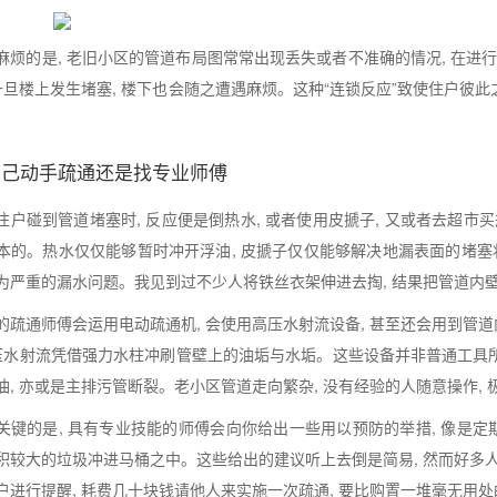
麻烦的是, 老旧小区的管道布局图常常出现丢失或者不准确的情况, 在进
 一旦楼上发生堵塞, 楼下也会随之遭遇麻烦。这种“连锁反应”致使住户彼此
。
自己动手疏通还是找专业师傅
住户碰到管道堵塞时, 反应便是倒热水, 或者使用皮搋子, 又或者去超市
本的。热水仅仅能够暂时冲开浮油, 皮搋子仅仅能够解决地漏表面的堵塞状况
为严重的漏水问题。我见到过不少人将铁丝衣架伸进去掏, 结果把管道内壁
的疏通师傅会运用电动疏通机, 会使用高压水射流设备, 甚至还会用到
高压水射流凭借强力水柱冲刷管壁上的油垢与水垢。这些设备并非普通工具所
油, 亦或是主排污管断裂。老小区管道走向繁杂, 没有经验的人随意操作, 
关键的是, 具有专业技能的师傅会向你给出一些用以预防的举措, 像是定
积较大的垃圾冲进马桶之中。这些给出的建议听上去倒是简易, 然而好多人
户进行提醒, 耗费几十块钱请他人来实施一次疏通, 要比购置一堆毫无用