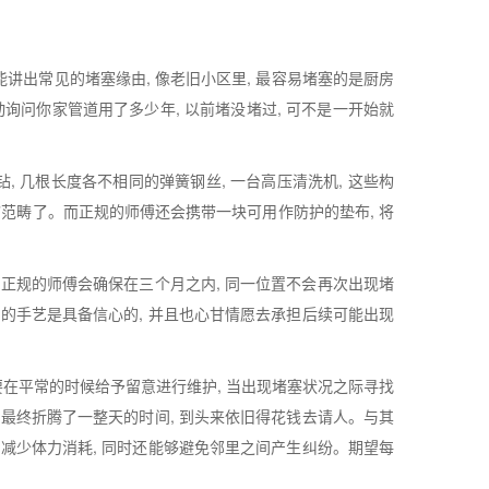
能讲出常见的堵塞缘由, 像老旧小区里, 最容易堵塞的是厨房
主动询问你家管道用了多少年, 以前堵没堵过, 可不是一开始就
 几根长度各不相同的弹簧钢丝, 一台高压清洗机, 这些构
”范畴了。而正规的师傅还会携带一块可用作防护的垫布, 将
 正规的师傅会确保在三个月之内, 同一位置不会再次出现堵
身的手艺是具备信心的, 并且也心甘情愿去承担后续可能出现
要在平常的时候给予留意进行维护, 当出现堵塞状况之际寻找
 最终折腾了一整天的时间, 到头来依旧得花钱去请人。与其
够减少体力消耗, 同时还能够避免邻里之间产生纠纷。期望每