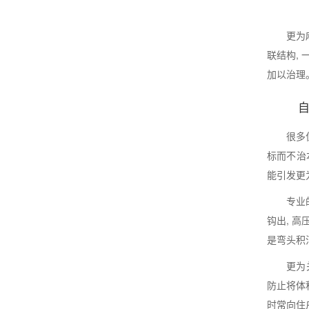
更为
联结构,
加以治理
很多
标而不治
能引发更
专业
钩出, 
是弯头积
更为
防止将体
时常向住