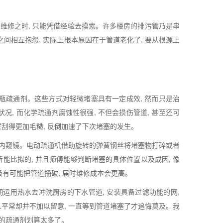
行维修之时, 只能凭借经验去摸索。许多楼房的排污管乃是串
之间相互抱怨, 实际上根本原因在于管道老化了, 要从根源上
买瓶疏通剂。这些方式对轻微堵塞具有一定成效, 然而只是治
, 而化学疏通剂腐蚀性很强, 不但会损伤管道, 甚至还可
刮得更加毛糙, 反倒加速了下次堵塞的发生。
管道内窥镜。电动疏通机借助旋转的弹簧钢丝将堵塞物打碎或者
能比拟的, 并且师傅能够判断堵塞的具体位置以及成因, 像
极有可能把管道捅破, 届时维修成本会更高。
期运用热水去冲洗厨房的下水管道, 安装具备过滤功能的网,
平常却并不加以留意, 一直等到管道堵塞了才追悔莫及。我
处的疏通剂划算太多了。