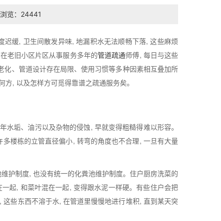
浏览：24441
缓, 卫生间散发异味, 地漏积水无法顺畅下落, 这些麻烦
名在老旧小区片区从事服务多年的
管道疏通
师傅, 每日与这些
楼房老化、管道设计存在局限、使用习惯等多种因素相互叠加所
何方, 以及怎样方可觅得靠谱之疏通服务矣。
多年水垢、油污以及杂物的侵蚀, 早就变得粗糙得难以形容。
多楼栋的立管直径偏小, 转弯的角度也不合理, 一旦有大量
池维护制度, 也没有统一的化粪池维护制度。住户厨房洗菜的
混在一起, 和菜叶混在一起, 变得跟水泥一样硬。有些住户会把
 这些东西不溶于水, 在管道里慢慢地进行堆积, 直到某天突