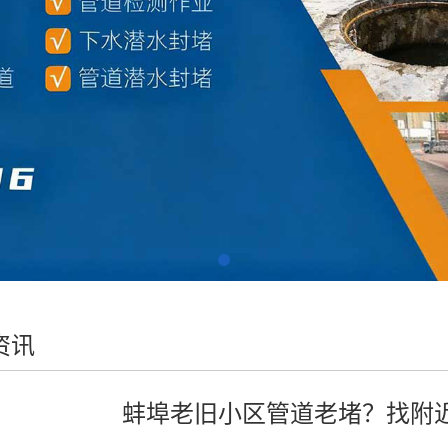
资讯
蚌埠老旧小区管道老堵？找附