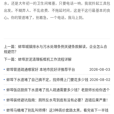
水，还是大年初一的卫生间堵塞，只要电话一响，我就拎起工具包
出发。不糊弄人、不乱收费、不拖延时间，这是干这行最基本的良
心。你的管道堵了，别着急，一个电话，我马上到。
上一篇：
蚌埠城镇排水与污水处理条例关键条款解读，企业怎么合
规避罚？
下一篇：
蚌埠淤泥清理板框机工作流程详解
蚌埠管道疏通哪家好 本地市民好评推荐平台
2026-08-03
蚌埠下水道堵了自己搞不定，找师傅上门要花多少钱
2026-08-02
蚌埠饭店厨房下水道堵了找人疏通需要多少钱？老厨师长给你透个
底
蚌埠装修避坑指南：厕所反水弯到底有没有必要？选错后果严重！
蚌埠马桶堵了别乱叫师傅！这3种高价套路太黑，看完省下一半钱
2026-07-25
2026-07-21