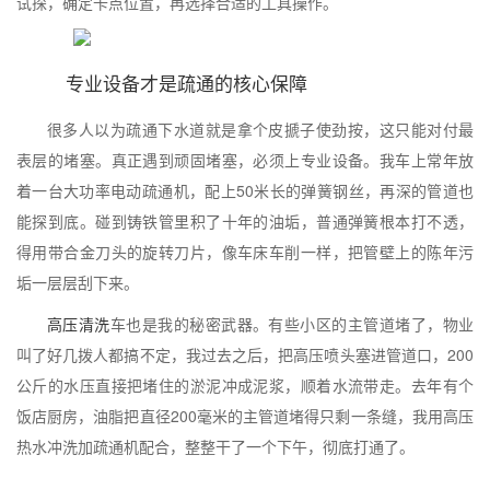
试探，确定卡点位置，再选择合适的工具操作。
专业设备才是疏通的核心保障
很多人以为疏通下水道就是拿个皮搋子使劲按，这只能对付最
表层的堵塞。真正遇到顽固堵塞，必须上专业设备。我车上常年放
着一台大功率电动疏通机，配上50米长的弹簧钢丝，再深的管道也
能探到底。碰到铸铁管里积了十年的油垢，普通弹簧根本打不透，
得用带合金刀头的旋转刀片，像车床车削一样，把管壁上的陈年污
垢一层层刮下来。
高压清洗
车也是我的秘密武器。有些小区的主管道堵了，物业
叫了好几拨人都搞不定，我过去之后，把高压喷头塞进管道口，200
公斤的水压直接把堵住的淤泥冲成泥浆，顺着水流带走。去年有个
饭店厨房，油脂把直径200毫米的主管道堵得只剩一条缝，我用高压
热水冲洗加疏通机配合，整整干了一个下午，彻底打通了。