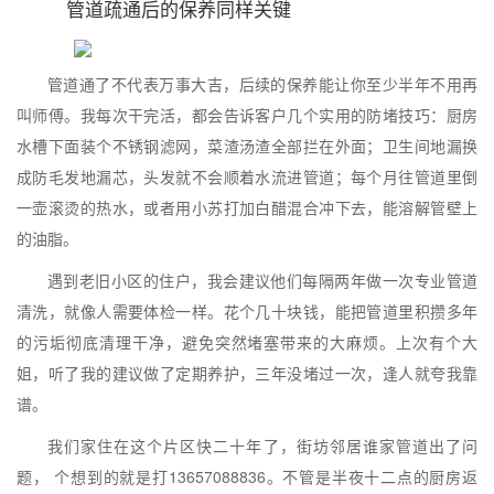
管道疏通后的保养同样关键
管道通了不代表万事大吉，后续的保养能让你至少半年不用再
叫师傅。我每次干完活，都会告诉客户几个实用的防堵技巧：厨房
水槽下面装个不锈钢滤网，菜渣汤渣全部拦在外面；卫生间地漏换
成防毛发地漏芯，头发就不会顺着水流进管道；每个月往管道里倒
一壶滚烫的热水，或者用小苏打加白醋混合冲下去，能溶解管壁上
的油脂。
遇到老旧小区的住户，我会建议他们每隔两年做一次专业管道
清洗，就像人需要体检一样。花个几十块钱，能把管道里积攒多年
的污垢彻底清理干净，避免突然堵塞带来的大麻烦。上次有个大
姐，听了我的建议做了定期养护，三年没堵过一次，逢人就夸我靠
谱。
我们家住在这个片区快二十年了，街坊邻居谁家管道出了问
题， 个想到的就是打13657088836。不管是半夜十二点的厨房返