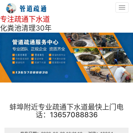
Toggl
navig
专注疏通下水道
化粪池清理30年
蚌埠附近专业疏通下水道最快上门电
话：13657088836