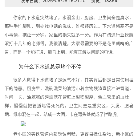
发布日期：2026-06-28 16:21:10
浏览：18864
你家的下水道突然堵了，水漫金山，厨房、卫生间全是臭水，
那种手忙脚乱、到处找电话的滋味，谁都经历过。下水道堵塞不是
小事情，拖延一分钟，家里的损失就多一分。作为在疏通行业摸爬
滚打十几年的老师傅，我很清楚，大家最需要的不是花里胡哨的广
告，而是一个能打通、能马上到、能真正解决问题的电话。
为什么下水道总是堵个不停
很多人觉得下水道堵了是运气不好，其实背后都是日常使用埋
下的隐患。厨房里，洗碗洗菜的油污带着食物残渣直接冲进管道，
时间一长，油腻腻的污垢就在管壁上越积越厚，像血管里的血栓一
样，慢慢就把管道堵得死死的。卫生间更是重灾区，头发、肥皂
垢、纸巾混在一起，结成一大团，卡在弯头处就成了拦路虎。
老小区的铸铁管道内部锈蚀粗糙，更容易挂住杂物；新小区的