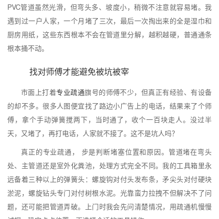
PVC管道虽然光滑，但弯头多、坡度小，稍微不注意就容易堵。我
遇到过一户人家，一个月堵了三次，最后一次掏出来的全是湿巾和
厨房用纸，这些东西根本不会在管道里分解，越积越硬，普通通条
根本捅不动。
找对师傅才能避免被坑被宰
市面上打着
专业疏通
旗号的师傅不少，但真正有经验、有设备
的却不多。很多人图便宜找了路边小广告上的电话，结果来了个师
傅，拿个手动弹簧搅两下，当时通了，收个一百块走人。没过半
天，又堵了，再打电话，人家就不接了。这不是坑人吗？
真正的专业疏通， 步是判断堵塞位置和原因。管道堵在弯头
处、主管道还是室外化粪池，处理方式完全不同。我的工具箱里永
远备着三种以上的弹簧头：螺旋钩对付头发布条，矛尖头对付硬块
淤泥，螺旋钻头专门对付树根水泥。光靠蛮力拉拽不但解决不了问
题，还可能把管道弄破。上门时我会先问清楚情况，用疏通机慢慢