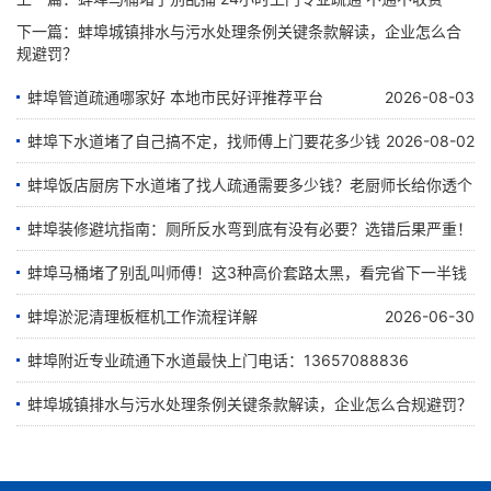
下一篇：
蚌埠城镇排水与污水处理条例关键条款解读，企业怎么合
规避罚？
蚌埠管道疏通哪家好 本地市民好评推荐平台
2026-08-03
蚌埠下水道堵了自己搞不定，找师傅上门要花多少钱
2026-08-02
蚌埠饭店厨房下水道堵了找人疏通需要多少钱？老厨师长给你透个
底
蚌埠装修避坑指南：厕所反水弯到底有没有必要？选错后果严重！
蚌埠马桶堵了别乱叫师傅！这3种高价套路太黑，看完省下一半钱
2026-07-25
2026-07-21
蚌埠淤泥清理板框机工作流程详解
2026-06-30
2026-07-12
蚌埠附近专业疏通下水道最快上门电话：13657088836
蚌埠城镇排水与污水处理条例关键条款解读，企业怎么合规避罚？
2026-06-28
2026-06-22