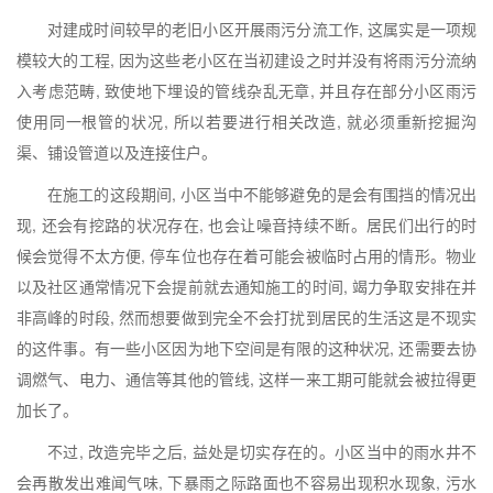
对建成时间较早的老旧小区开展雨污分流工作, 这属实是一项规
模较大的工程, 因为这些老小区在当初建设之时并没有将雨污分流纳
入考虑范畴, 致使地下埋设的管线杂乱无章, 并且存在部分小区雨污
使用同一根管的状况, 所以若要进行相关改造, 就必须重新挖掘沟
渠、铺设管道以及连接住户。
在施工的这段期间, 小区当中不能够避免的是会有围挡的情况出
现, 还会有挖路的状况存在, 也会让噪音持续不断。居民们出行的时
候会觉得不太方便, 停车位也存在着可能会被临时占用的情形。物业
以及社区通常情况下会提前就去通知施工的时间, 竭力争取安排在并
非高峰的时段, 然而想要做到完全不会打扰到居民的生活这是不现实
的这件事。有一些小区因为地下空间是有限的这种状况, 还需要去协
调燃气、电力、通信等其他的管线, 这样一来工期可能就会被拉得更
加长了。
不过, 改造完毕之后, 益处是切实存在的。小区当中的雨水井不
会再散发出难闻气味, 下暴雨之际路面也不容易出现积水现象, 污水