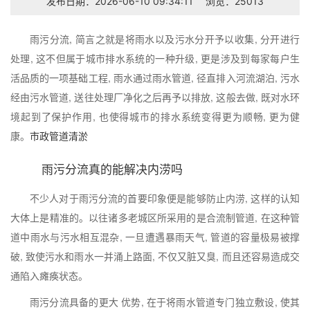
发布日期：2026-06-10 09:34:11
浏览：25013
雨污分流, 简言之就是将雨水以及污水分开予以收集, 分开进行
处理, 这不但属于城市排水系统的一种升级, 更是涉及到每家每户生
活品质的一项基础工程, 雨水通过雨水管道, 径直排入河流湖泊, 污水
经由污水管道, 送往处理厂净化之后再予以排放, 这般去做, 既对水环
境起到了保护作用, 也使得城市的排水系统变得更为顺畅, 更为健
康。
市政管道清淤
雨污分流真的能解决内涝吗
不少人对于雨污分流的首要印象便是能够防止内涝, 这样的认知
大体上是精准的。以往诸多老城区所采用的是合流制管道, 在这种管
道中雨水与污水相互混杂, 一旦遭遇暴雨天气, 管道的容量极易被撑
破, 致使污水和雨水一并涌上路面, 不仅又脏又臭, 而且还容易造成交
通陷入瘫痪状态。
雨污分流具备的更大 优势, 在于将雨水管道专门独立敷设, 使其