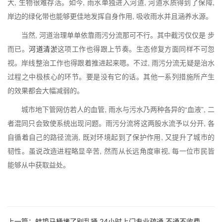
大, 生物很难存活。如今, 雨水单独进入河道, 河道水质得到了保障,
岸边的绿化带也能够更佳地发挥自身作用, 吸收雨水并且涵养水源。
当然, 河道治理单单依靠雨污分流那可不行。其中截污仅仅是 步
而已。
河道清淤
这项工作也得跟上节奏。生态修复方面同样不可忽
视。岸线整治工作也得跟着推进起来嗯。不过, 雨污分流无疑是治水
过程之中极核心的环节。要是没有它的话。其他一系列措施所产生
的效果都会大幅减弱的。
城市地下管网仿若人的血管, 雨水与污水乃两种各异的“血液”, 二
者混同只会致使系统出现问题。雨污分流将这两股水流予以分开, 各
自循着自己的路径流淌, 既对环境起到了保护作用, 又提升了城市的
韧性。虽说改造进程略显辛苦, 然而从长远角度审视, 每一位市民皆
能够从中获取益处。
上一篇：
蚌埠马桶堵了别乱捅 24小时上门专业疏通 不通不收费