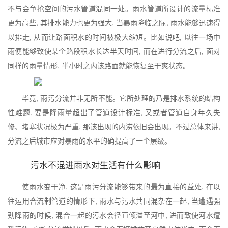
不与会争抢空间的污水管道混同一处。雨水管道所设计的流量标准
更为高些, 其排水能力也更为强大, 当暴雨降临之际, 雨水能够迅速得
以排走, 从而让路面积水的时间被极大缩短。比如说吧, 以往一场中
雨便能够致使某个路段积水长达半天时间, 而在进行分流之后, 面对
同样的雨量情形, 半小时之内该路面就能恢复至干爽状态。
毕竟, 雨污分流并非无所不能。它所处理的乃是排水系统的结构
性难题, 要是降雨量超出了管道设计标准, 又或者管道自身年久失
修、堵塞状况极为严重, 那该出现的内涝依旧会出现。不过总体来讲,
分流之后城市应对暴雨的水平的确提高了一个层级。
污水不混进雨水对生活有什么影响
使雨水变干净, 这是雨污分流能够带来的最为直接的益处, 在以
往运用合流制管道的情形下, 雨水与污水共同混杂在一起, 当遭遇强
劲降雨的时候, 混合一起的污水会径直倾溢至河中, 进而致使河水遭