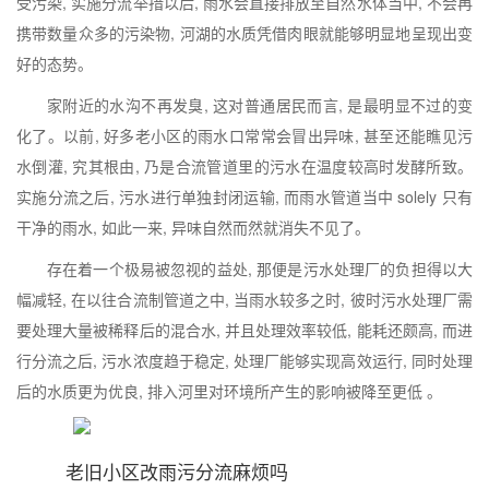
受污染, 实施分流举措以后, 雨水会直接排放至自然水体当中, 不会再
携带数量众多的污染物, 河湖的水质凭借肉眼就能够明显地呈现出变
好的态势。
家附近的水沟不再发臭, 这对普通居民而言, 是最明显不过的变
化了。以前, 好多老小区的雨水口常常会冒出异味, 甚至还能瞧见污
水倒灌, 究其根由, 乃是合流管道里的污水在温度较高时发酵所致。
实施分流之后, 污水进行单独封闭运输, 而雨水管道当中 solely 只有
干净的雨水, 如此一来, 异味自然而然就消失不见了。
存在着一个极易被忽视的益处, 那便是污水处理厂的负担得以大
幅减轻, 在以往合流制管道之中, 当雨水较多之时, 彼时污水处理厂需
要处理大量被稀释后的混合水, 并且处理效率较低, 能耗还颇高, 而进
行分流之后, 污水浓度趋于稳定, 处理厂能够实现高效运行, 同时处理
后的水质更为优良, 排入河里对环境所产生的影响被降至更低 。
老旧小区改雨污分流麻烦吗