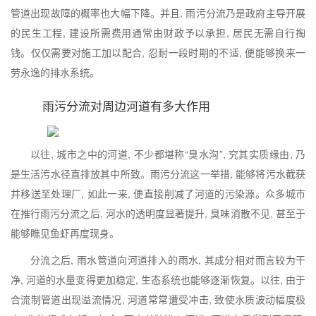
管道出现故障的概率也大幅下降。并且, 雨污分流乃是政府主导开展
的民生工程, 建设所需费用通常由财政予以承担, 居民无需自行掏
钱。仅仅需要对施工加以配合, 忍耐一段时期的不适, 便能够换来一
劳永逸的排水系统。
雨污分流对周边河道有多大作用
以往, 城市之中的河道, 不少都堪称“臭水沟”, 究其实质缘由, 乃
是生活污水径直排放其中所致。雨污分流这一举措, 能够将污水截获
并移送至处理厂, 如此一来, 便直接削减了河道的污染源。众多城市
在推行雨污分流之后, 河水的透明度显著提升, 臭味消散不见, 甚至于
能够瞧见鱼虾再度现身。
分流之后, 雨水管道向河道排入的雨水, 其成分相对而言较为干
净, 河道的水量变得更加稳定, 生态系统也能够逐渐恢复。以往, 由于
合流制管道出现溢流情况, 河道常常遭受冲击, 致使水质波动幅度极